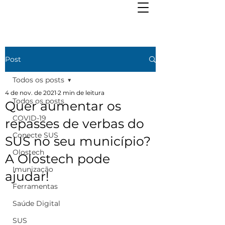
Post
Todos os posts
4 de nov. de 2021
2 min de leitura
Todos os posts
Quer aumentar os
COVID-19
repasses de verbas do
Conecte SUS
SUS no seu município?
Olostech
A Olostech pode
Imunização
ajudar!
Ferramentas
Saúde Digital
SUS