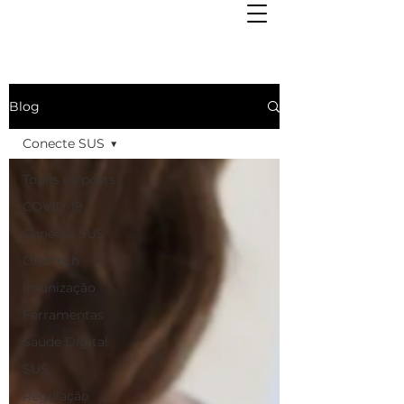
Blog
Conecte SUS
Todos os posts
COVID-19
Conecte SUS
Olostech
Imunização
Ferramentas
Saúde Digital
SUS
Regulação