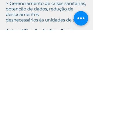
> Gerenciamento de crises sanitárias,
obtenção de dados, redução de
deslocamentos
desnecessários às unidades de saúde.
Autonotificação de situação em
saúde.
> Disponível via aplicativo e portal;
> Permite ao cidadão informar
condição de saúde (possíveis casos de
síndrome gripal, dengue, etc.);
> Permite à Unidade fazer triagem e
notificar o serviço de monitoramento.
Benefícios:
> Reduz o deslocamento do cidadão
para as unidades de saúde e, ao
mesmo tempo, garante a captação
de casos suspeitos para o devido
monitoramento e providências.