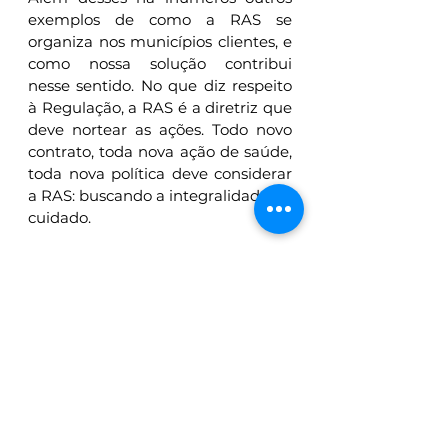
exemplos de como a RAS se 
organiza nos municípios clientes, e 
como nossa solução contribui 
nesse sentido. No que diz respeito 
à Regulação, a RAS é a diretriz que 
deve nortear as ações. Todo novo 
contrato, toda nova ação de saúde, 
toda nova política deve considerar 
a RAS: buscando a integralidade do 
cuidado. 
Assim, se a RAS é um conceito de 
gestão dos recursos em saúde de 
maneira integrada, nosso sistema 
integrado de gestão, sobretudo o 
conjunto de 
ferramentas e 
processos relacionados à 
Regulação
, está 100% alinhado com 
seus objetivos, contribuindo 
ativamente para sua efetivação.