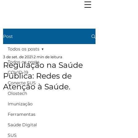
Post
Todos os posts
3 de set. de 2021
2 min de leitura
Todos os posts
Regulação na Saúde
COVID-19
Pública: Redes de
Conecte SUS
Atenção à Saúde.
Olostech
Imunização
Ferramentas
Saúde Digital
SUS